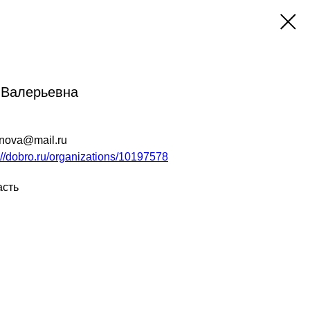
 Валерьевна
nova@mail.ru
://dobro.ru/organizations/10197578
асть