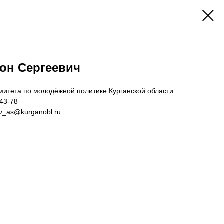
он Сергеевич
митета по молодёжной политике Курганской области
43-78
ov_as@kurganobl.ru