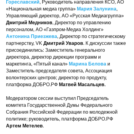
Гореславский
, Руководитель направления КСО, АО
«Национальная медиа группа»
Мария Залунина
,
Управляющий директор, АО «Русская Медиагруппа»
Дмитрий Медников
, Директор по управлению
персоналом, АО «Газпром-Медиа Холдинг»
Антонина Приезжева
, Директор по стратегическому
партнерству, VK
Дмитрий Уваров
. К дискуссии также
присоединились: Заместитель генерального
директора, директор дирекции программ и
маркетинга, «Пятый канал»
Марина Белова
и
Заместитель председателя совета, Ассоциация
волонтерских центров; директор по продукту,
платформа ДОБРО.РФ
Матвей Масальцев.
Модератором сессии выступил Председатель
комитета Государственной Думы Федерального
Собрания Российской Федерации по молодежной
политике; руководитель, платформа ДОБРО.РФ
Артем Метелев
.