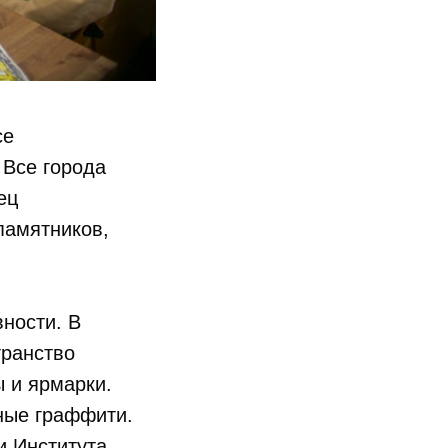
се
 Все города
ец
памятников,
ности. В
транство
ы и ярмарки.
ные граффити.
и Института