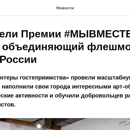
Новости
тели Премии #МЫВМЕСТ
 объединяющий флешмо
 России
онтеры гостеприимства» провели масштабну
 наполнили свои города интересными арт-о
еские активности и обучили добровольцев 
стов.