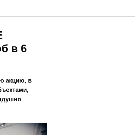
Е
б в 6
ю акцию, в
бъектами,
радушно