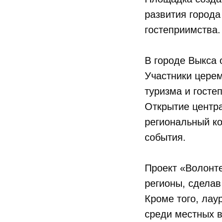
развития города
гостеприимства.
В городе Выкса 
Участники цере
туризма и госте
Открытие центр
региональный к
события.
Проект «Волонте
регионы, сдела
Кроме того, лау
среди местных в