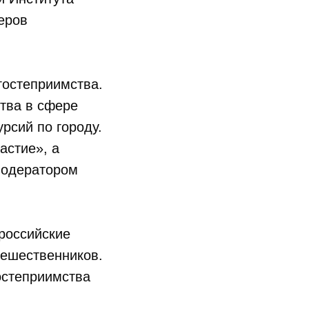
еров
гостеприимства.
тва в сфере
рсий по городу.
астие», а
модератором
российские
тешественников.
остеприимства