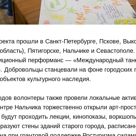
екта прошли в Санкт-Петербурге, Пскове, Вык
область), Пятигорске, Нальчике и Севастополе.
иционный перформанс — «Международный тан
. Добровольцы станцевали на фоне городских 
 объектов культурного наследия.
одов волонтеры также провели локальные актив
нтре Нальчика торжественно открыли арт-прос
 будут проходить лекции, кинопоказы, воркшоп
разуют стены зданий старого города, расписан
на при грантовой поддержке Ростуризма силам