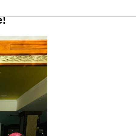
ТЕ на
!