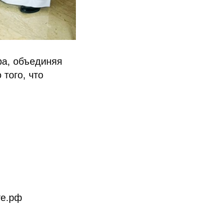
а, объединяя
того, что
те.рф