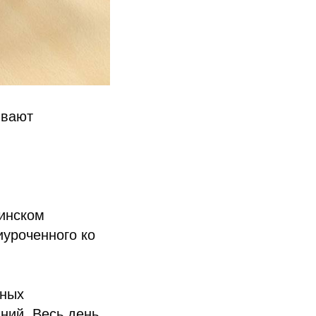
ивают
гинском
иуроченного ко
чных
ний. Весь день