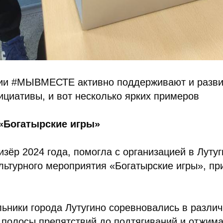
ии #МЫВМЕСТЕ активно поддерживают и разв
ициативы, и вот несколько ярких примеров
 «Богатырские игры»
изёр 2024 года, помогла с организацией в Луту
ьтурного мероприятия «Богатырские игры», пр
ьники города Лутугино соревновались в разли
 полосы препятствий до подтягиваний и отжима