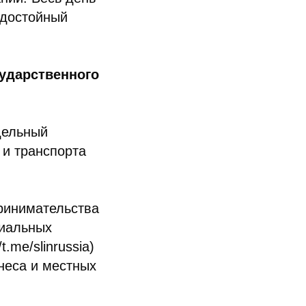
 достойный
ударственного
дельный
 и транспорта
принимательства
риальных
.me/slinrussia)
неса и местных