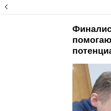
Финали
помогаю
потенци