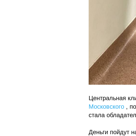
Центральная кл
Московского
, п
стала обладател
Деньги пойдут н