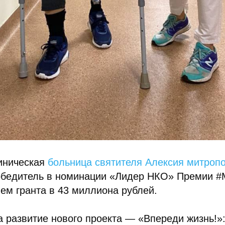
иническая
больница святителя Алексия митроп
обедитель в номинации «Лидер НКО» Премии
ем гранта в 43 миллиона рублей.
а развитие нового проекта — «Впереди жизнь!»