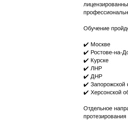
лицензированны
профессионально
Обучение пройде
✔️ Москве
✔️ Ростове-на-Д
✔️ Курске
✔️ ЛНР
✔️ ДНР
✔️ Запорожской 
✔️ Херсонской о
Отдельное напр
протезирования 