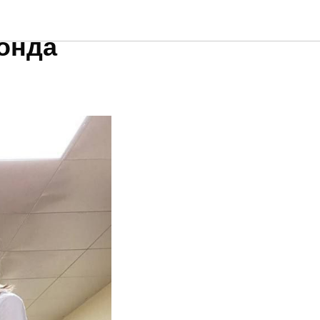
Е
онда