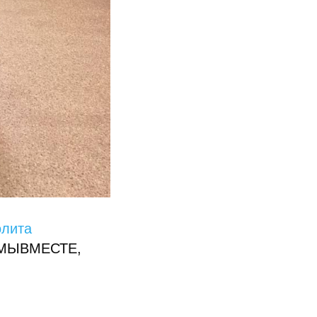
олита
 #МЫВМЕСТЕ,
: