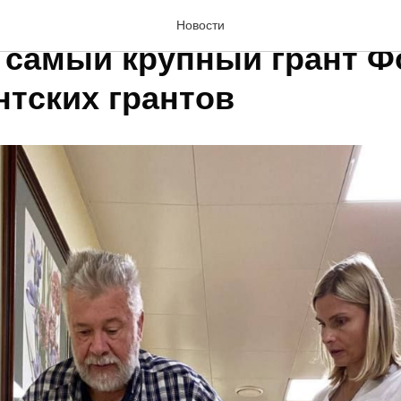
тель Премии #МЫВМЕСТ
Новости
 самый крупный грант Ф
нтских грантов