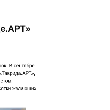
е.АРТ»
юк. В сентябре
«Таврида.АРТ»,
летом,
есятки желающих