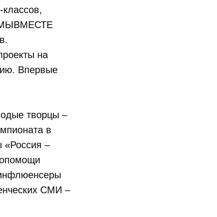
-классов,
. #МЫВМЕСТЕ
в.
проекты на
цию. Впервые
лодые творцы –
емпионата в
ы «Россия –
мопомощи
 инфлюенсеры
енческих СМИ –