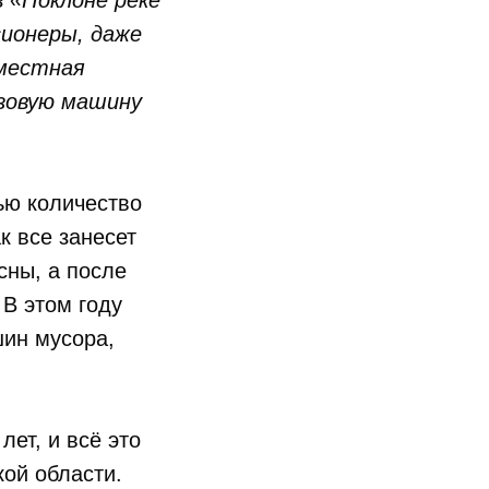
 «Поклоне реке
сионеры, даже
 местная
узовую машину
ью количество
к все занесет
сны, а после
 В этом году
шин мусора,
ет, и всё это
ой области.