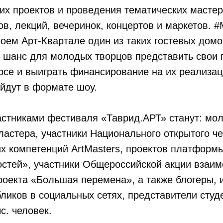
их проектов и проведения тематических мастер
ов, лекций, вечеринок, концертов и маркетов
оем Арт-Квартале один из таких гостевых домо
 шанс для молодых творцов представить свои 
рсе и выиграть финансирование на их реализа
йдут в формате шоу.
астниками фестиваля «Таврид.АРТ»
станут: мо
ластера, участники Национального открытого ч
х компетенций ArtMasters, проектов платформ
остей», участники Общероссийской акции взаи
екта «Большая перемена», а также блогеры,
ликов в социальных сетях, представители студ
с. человек.