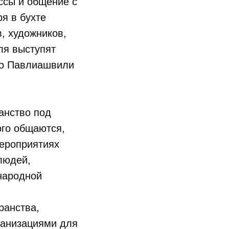
ссы и общение с
я в бухте
, художников,
ля выступят
со Павлиашвили
анство под
ого общаются,
мероприятиях
людей,
народной
ранства,
ганизациями для