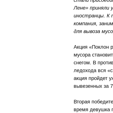
стали присоеди
Лене» приняли 
иностранцы. К 
компания, зани
для вывоза мус
Акция «Поклон р
мусора становит
снегом. В проти
ледохода вся «с
акция пройдет у
вывезенных за 7
Вторая победите
время девушка п