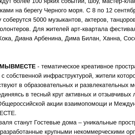
дут более 100 ярких событий, шоу, мастер-кла
ми на берегу Черного моря. С 8 по 12 сентябр
 соберутся 5000 музыкантов, актеров, танцоров
олонтеров. Для жителей арт-квартала фестива
 Кока, Диана Арбенина, Дима Билан, Ханна, Со
 #МЫВМЕСТЕ
- тематическое креативное простр
с собственной инфраструктурой, жители котор
ствуют в образовательных и развлекательных 
диняясь в тесный круг активных и отзывчивых 
Общероссийской акции взаимопомощи и Между
ЕСТЕ.
аля станут Гостевые дома – уникальные прост
 разработанные крупными некоммерческими ор