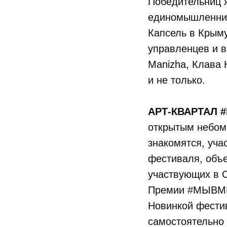
Победительниц ж
единомышленника
Капсель в Крыму
управленцев и в
Manizha, Клава
и не только.
АРТ-КВАРТАЛ
открытым небом 
знакомятся, уча
фестиваля, объе
участвующих в 
Премии #МЫВМ
Новинкой фестив
самостоятельно