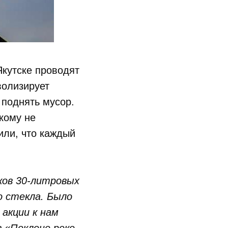
Якутске проводят
волизирует
 поднять мусор.
кому не
или, что каждый
ков 30-литровых
о стекла. Было
 акции к нам