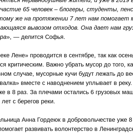
няться неравнодушные жители, и уже в 2019 в
участие 65 человек – блогеры, студенты, пен
тому же на протяжении 7 лет нам помогает
мающаяся вывозом отходов. Она дает нам гр
ора
», — делится Софья.
еке Лене» проводится в сентябре, так как осен
ся критическим. Важно убрать мусор до того, ка
вном случае, мусорные кучи будут лежать до ве
валка» вместе с наводнением уплывает в реку.
же в 8 раз. За плечами остались 6 грузовых ма
 лет с берегов реки.
льница Анна Гордеюк в добровольчестве уже 8 л
омогает развивать волонтерство в Ленинградск