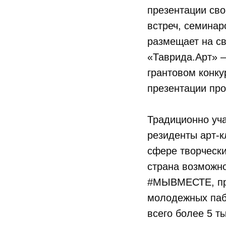
презентации сво
встреч, семинар
размещает на св
«Таврида.Арт» –
грантовом конку
презентации про
Традиционно уч
резиденты арт-к
сфере творчески
страна возможн
#МЫВМЕСТЕ, про
молодежных паб
всего более 5 ты