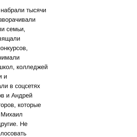
 набрали тысячи
азворачивали
и семьи,
свящали
онкурсов,
снимали
школ, колледжей
и и
али в соцсетях
ов и Андрей
торов, которые
и Михаил
ругие. Не
олосовать