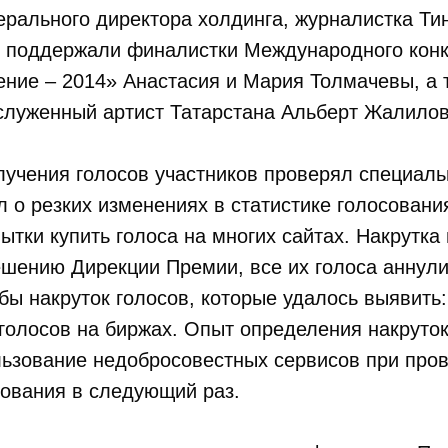
ерального директора холдинга, журналистка Ти
ь поддержали финалистки Международного конк
ние – 2014» Анастасия и Мария Толмачевы, а 
аслуженный артист Татарстана Альберт Жалилов
лучения голосов участников проверял специаль
 о резких изменениях в статистике голосования
ытки купить голоса на многих сайтах. Накрутка
ешению Дирекции Премии, все их голоса аннул
ы накруток голосов, которые удалось выявить
 голосов на биржах. Опыт определения накруто
льзование недобросовестных сервисов при про
сования в следующий раз.