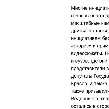
Многие инициат
голосов благода
масштабные кам
друзья, коллеги
инициативам бес
«сторис» и прям
видеосюжеты. П
и вузов, где он
представители в
депутаты Госуд
Красов, а также
также призывали
Ведерников, гла
остались в стор