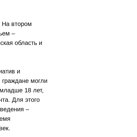
. На втором
ьем –
ская область и
иатив и
 граждане могли
младше 18 лет,
нта. Для этого
ведения –
ремя
век.