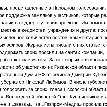
ивы, представленные в Народном голосовании,
ря поддержке земляков участников, которые р
пании в поддержку своих проектов. Им помогал
, местные ведомства, учреждения и другие: по
численное количество постов, комментариев, к
ых эфиров. Журналисты писали о них статьи, 
оддержать своих просили на сайтах компаний, 
и работают или учатся. За некоторых агитировал
ласти: об участниках из Рязанской области пис
арственной Думы РФ от региона Дмитрий Хубез
 губернатор Николай Любимов. В числе губерна
 голосовать за своих, глава Псковской област
ва Вологодской областей Олег Кувшинников и д
оне и «звезды»: за «Газпром-Медиа» просила г