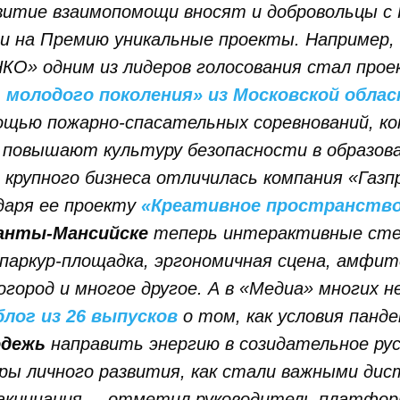
звитие взаимопомощи вносят и добровольцы с 
и на Премию уникальные проекты. Например, 
КО» одним из лидеров голосования стал прое
 молодого поколения» из Московской обла
ощью пожарно-спасательных соревнований, ко
 повышают культуру безопасности в образо
з крупного бизнеса отличилась компания «Газ
даря ее проекту
«Креативное пространство
анты-Мансийске
теперь интерактивные сте
 паркур-площадка, эргономичная сцена, амфи
город и многое другое. А в «Медиа» многих н
блог из 26 выпусков
о том, как условия панд
одежь
направить энергию в созидательное рус
ры личного развития, как стали важными дис
вакцинация, – отметил руководитель платф