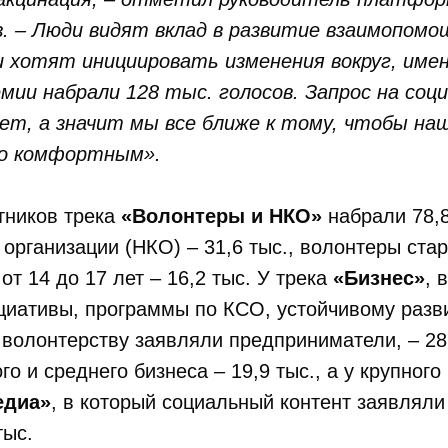
 – Люди видят вклад в развитие взаимопомощ
и хотят инициировать изменения вокруг, име
ии набрали 128 тыс. голосов. Запрос на соц
ет, а значит мы все ближе к тому, чтобы н
но комфортным».
тников трека
«Волонтеры и НКО»
набрали 78,8
организации (НКО) – 31,6 тыс., волонтеры стар
от 14 до 17 лет – 16,2 тыс. У трека
«Бизнес»
, 
циативы, программы по КСО, устойчивому разв
волонтерству заявляли предприниматели, – 28,
о и среднего бизнеса – 19,9 тыс., а у крупного 
едиа»
, в который социальный контент заявляли
тыс.