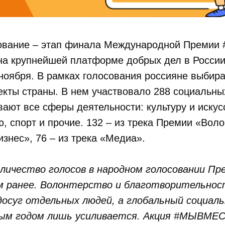
ование – этап финала Международной Преми
на крупнейшей платформе добрых дел в Росси
 ноября. В рамках голосования россияне выбир
кты страны. В нем участвовало 288 социальны
вают все сферы деятельности: культуру и искус
ю, спорт и прочие. 132 – из трека Премии «Вол
изнес», 76 – из трека «Медиа».
личество голосов в народном голосовании Пре
м ранее. Волонтерство и благотворительност
досуг отдельных людей, а глобальный социал
ым годом лишь усиливается. Акция #МЫВМЕС