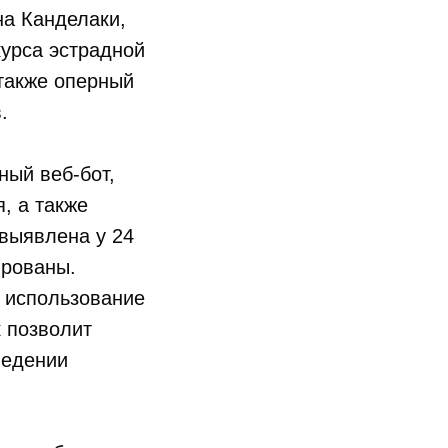
на Канделаки,
урса эстрадной
также оперный
.
ный веб-бот,
, а также
 выявлена у 24
ированы.
: использование
к позволит
ведении