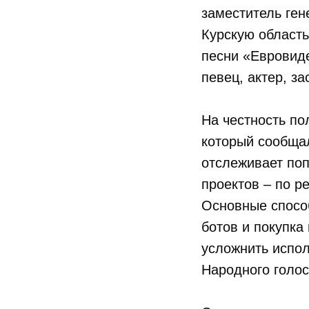
заместитель ген
Курскую област
песни «Евровиде
певец, актер, з
На честность по
который сообщал
отслеживает поп
проектов – по р
Основные способ
ботов и покупка
усложнить испо
Народного голо