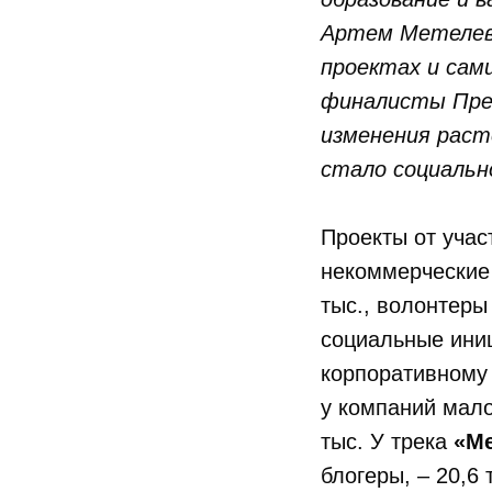
Артем Метелев.
проектах и сам
финалисты Прем
изменения раст
стало социаль
Проекты от учас
некоммерческие 
тыс., волонтеры 
социальные ини
корпоративному 
у компаний малог
тыс. У трека
«М
блогеры, – 20,6 