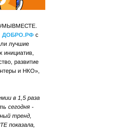
и #МЫВМЕСТЕ.
и
ДОБРО.РФ
с
али лучшие
х инициатив,
ство, развитие
онтеры и НКО»,
мии в 1,5 раза
ь сегодня -
ьный тренд,
ТЕ показала,