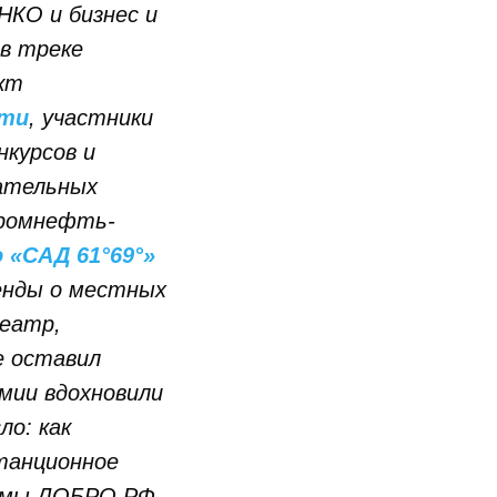
НКО и бизнес и
в треке
кт
сти
, участники
нкурсов и
вательных
промнефть-
 «САД 61°69°»
нды о местных
театр,
е оставил
емии вдохновили
ло: как
танционное
ормы ДОБРО.РФ