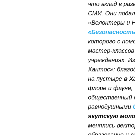
что вклад в ра
СМИ. Они подал
«Волонтеры и Н
«Безопасность
которого с пом
мастер-классов
учреждениях. И
Хантос»: благо
на пустыре
в Х
флоре и фауне,
общественный о
равнодушными
якутскую мол
менялись векто
образование и 