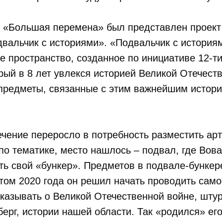
и «Большая перемена» был представлен проек
вальчик с историями». «Подвальчик с история
е пространство, созданное по инициативе 12-ти
рый в 8 лет увлекся историей Великой Отечест
 предметы, связанные с этим важнейшим истор
чение переросло в потребность разместить ар
по тематике, место нашлось – подвал, где Вова
ть свой «бункер». Предметов в подвале-бункер
том 2020 года он решил начать проводить сам
сказывать о Великой Отечественной войне, шту
берг, истории нашей области. Так «родился» ег