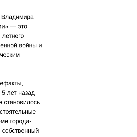
т Владимира
ми» — это
 летнего
венной войны и
ическим
тефакты,
 5 лет назад
е становилось
остоятельные
рме города-
о собственный