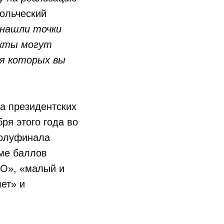
ольческий
 нашли точки
екты могут
ля которых вы
а президентских
ря этого года во
полуфинала
мме баллов
КО», «малый и
ет» и