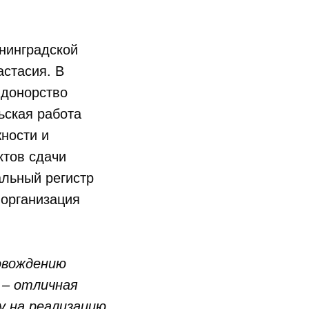
ининградской
астасия. В
 донорство
ьская работа
ности и
ктов сдачи
альный регистр
 организация
овождению
 – отличная
у на реализацию