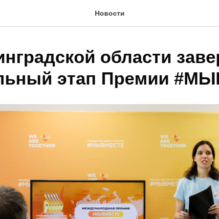
Новости
инградской области зав
льный этап Премии #М