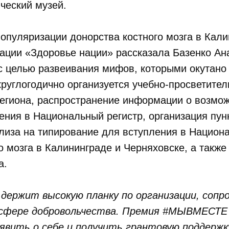
ческий музей.
опуляризации донорства костного мозга в Кал
ации «Здоровье нации» рассказала Базенко Ан
с целью развеивания мифов, которыми окутано
 круглогодично организуется учебно-просветител
егиона, распространение информации о возмож
ения в Национальный регистр, организация пун
лиза на типирование для вступления в Национ
о мозга в Калининграде и Черняховске, а также
а.
держит высокую планку по организации, сопр
 сфере добровольчества. Премия #МЫВМЕСТЕ
явить о себе и получить грантовую поддержк