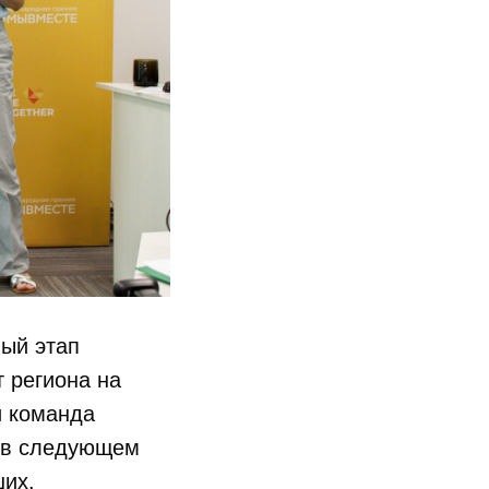
ный этап
 региона на
й команда
е в следующем
ших.