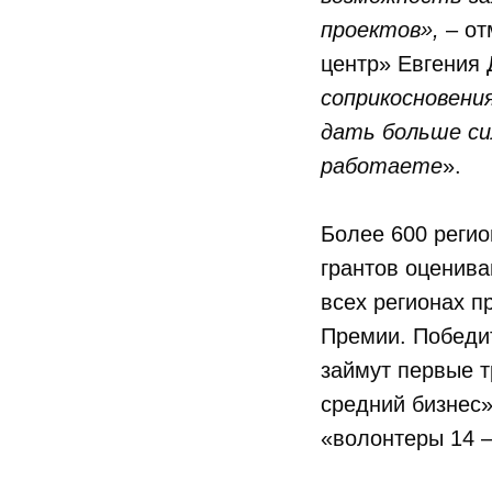
проектов»,
– от
центр» Евгения 
соприкосновени
дать больше си
работаете
».
Более 600 регио
грантов оценива
всех регионах п
Премии. Победит
займут первые т
средний бизнес»
«волонтеры 14 –