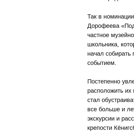
Так в номинаци
Дорофеева «Под
частное музейно
школьника, кото
начал собирать
событием.
Постепенно увле
расположить их 
стал обустраива
все больше и ле
экскурсии и рас
крепости Кёнигс