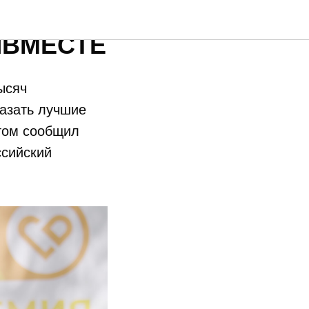
ктики –
МЫВМЕСТЕ
ысяч
казать лучшие
этом сообщил
ссийский