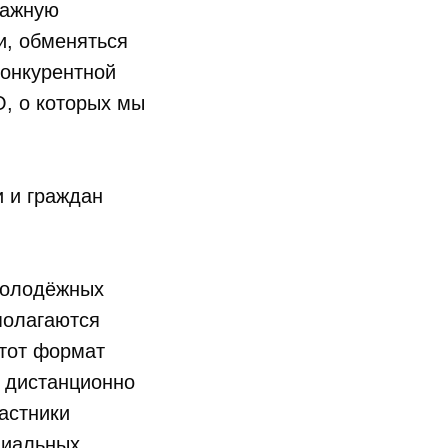
важную
и, обменяться
конкурентной
, о которых мы
 и граждан
молодёжных
полагаются
 тот формат
х дистанционно
астники
циальных