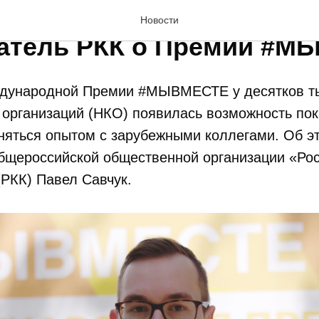
НКО покажут лучшие пра
Новости
атель РКК о Премии #
дународной Премии #МЫВМЕСТЕ у десятков т
 организаций (НКО) появилась возможность по
еняться опытом с зарубежными коллегами. Об 
бщероссийской общественной организации «Ро
(РКК) Павел Савчук.