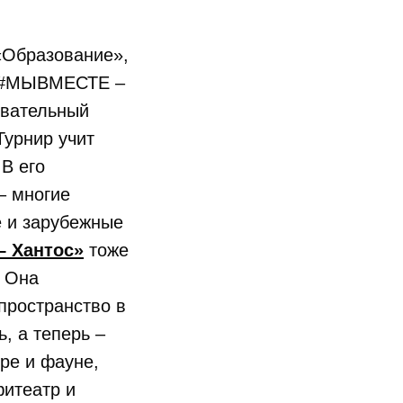
«Образование»,
и #МЫВМЕСТЕ –
овательный
 Турнир учит
В его
– многие
е и зарубежные
– Хантос»
тоже
. Она
пространство в
, а теперь –
ре и фауне,
фитеатр и