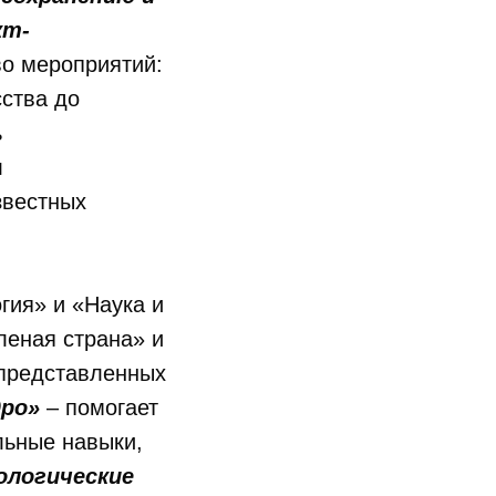
кт-
во мероприятий:
ства до
ь
л
звестных
гия» и «Наука и
леная страна» и
представленных
дро»
– помогает
льные навыки,
ологические