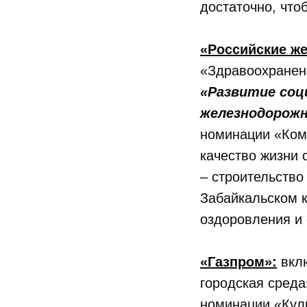
достаточно, что
«Российские ж
«Здравоохранен
«Развитие соц
железнодорож
номинации «Ком
качество жизни 
– строительство
Забайкальском к
оздоровления и 
«Газпром»:
вклю
городская сред
номинации «Кул