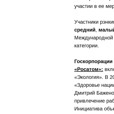
участии в ее ме
Участники рэнки
средний
,
малый
Международной
категории.
Госкорпорации
«Росатом»:
вкл
«Экология». В 
«Здоровье нации
Дмитрий Бажено
привлечение ра
Инициатива объе