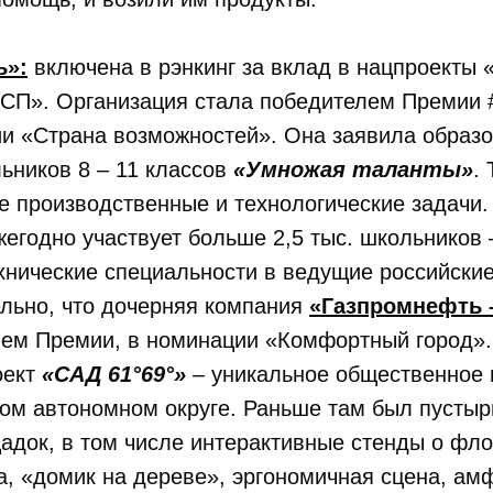
ь»:
включена в рэнкинг за вклад в нацпроекты 
МСП». Организация стала победителем Преми
ии «Страна возможностей». Она заявила образ
ьников 8 – 11 классов
«Умножая таланты»
.
 производственные и технологические задачи. 
егодно участвует больше 2,5 тыс. школьников 
хнические специальности в ведущие российски
ельно, что дочерняя компания
«Газпромнефть 
лем Премии, в номинации «Комфортный город»
оект
«САД 61°69°»
– уникальное общественное 
м автономном округе. Раньше там был пустырь
док, в том числе интерактивные стенды о фло
, «домик на дереве», эргономичная сцена, ам