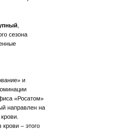
упный
,
го сезона
енные
ование» и
номинации
офиса «Росатом»
рый направлен на
 крови.
 крови – этого