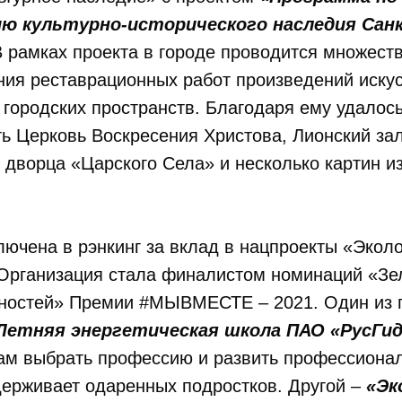
ю культурно-исторического наследия Сан
В рамках проекта в городе проводится множест
ия реставрационных работ произведений искус
 городских пространств. Благодаря ему удалос
ь Церковь Воскресения Христова, Лионский за
 дворца «Царского Села» и несколько картин и
ючена в рэнкинг за вклад в нацпроекты «Эколо
 Организация стала финалистом номинаций «Зе
ностей» Премии #МЫВМЕСТЕ – 2021. Один из 
Летняя энергетическая школа ПАО «РусГи
ам выбрать профессию и развить профессиона
держивает одаренных подростков. Другой –
«Эк