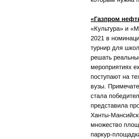
«Газпром нефт
«Культура» и «
2021 в номинац
турнир для школ
решать реальные
мероприятиях еж
поступают на те
вузы. Примечат
стала победите
представила пр
Ханты-Мансийско
множество площа
паркур-площадка