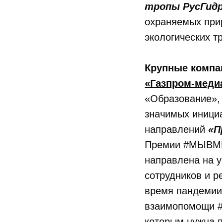
тропы РусГид
охраняемых при
экологических т
Крупные компа
«Газпром-меди
«Образование», 
значимых инициа
направлений
«П
Премии #МЫВМЕ
направлена на у
сотрудников и 
время пандемии
взаимопомощи #
которым нужна п