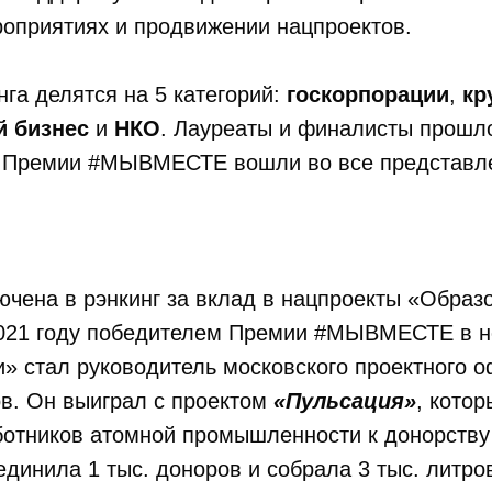
роприятиях и продвижении нацпроектов.
нга делятся на 5 категорий:
госкорпорации
,
кр
 бизнес
и
НКО
. Лауреаты и финалисты прошло
 Премии #МЫВМЕСТЕ вошли во все представл
ючена в рэнкинг за вклад в нацпроекты «Образ
2021 году победителем Премии #МЫВМЕСТЕ в 
» стал руководитель московского проектного 
в. Он выиграл с проектом
«Пульсация»
, кото
ботников атомной промышленности к донорству
динила 1 тыс. доноров и собрала 3 тыс. литров