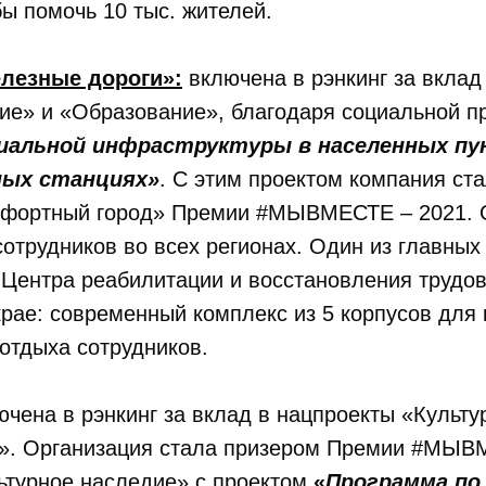
бы помочь 10 тыс. жителей.
елезные дороги»:
включена в рэнкинг за вклад
ие» и «Образование», благодаря социальной п
иальной инфраструктуры в населенных пу
ных станциях»
. С этим проектом компания ст
фортный город» Премии #МЫВМЕСТЕ – 2021. 
сотрудников во всех регионах. Один из главных 
 Центра реабилитации и восстановления трудов
рае: современный комплекс из 5 корпусов для
отдыха сотрудников.
чена в рэнкинг за вклад в нацпроекты «Культу
а». Организация стала призером Премии #МЫВ
ьтурное наследие» с проектом
«
Программа по