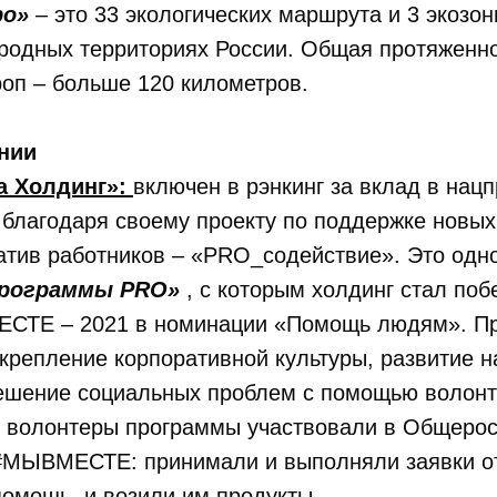
ро»
– это 33 экологических маршрута и 3 экозон
родных территориях России. Общая протяженн
роп – больше 120 километров.
нии
а Холдинг»:
включен в рэнкинг за вклад в нацп
благодаря своему проекту по поддержке новых
тив работников – «PRO_содействие». Это одно
рограммы PRO»
, с которым холдинг стал по
СТЕ – 2021 в номинации «Помощь людям». П
крепление корпоративной культуры, развитие 
решение социальных проблем с помощью волонт
 волонтеры программы участвовали в Общерос
МЫВМЕСТЕ: принимали и выполняли заявки от
омощь, и возили им продукты.