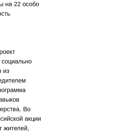
ы на 22 особо
ость
роект
 социально
 из
бедителем
рограмма
навыков
ерства. Во
сийской акции
 жителей,