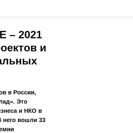
 – 2021
оектов и
нальных
в в России,
лад». Это
знеса и НКО в
 него вошли 33
ремии