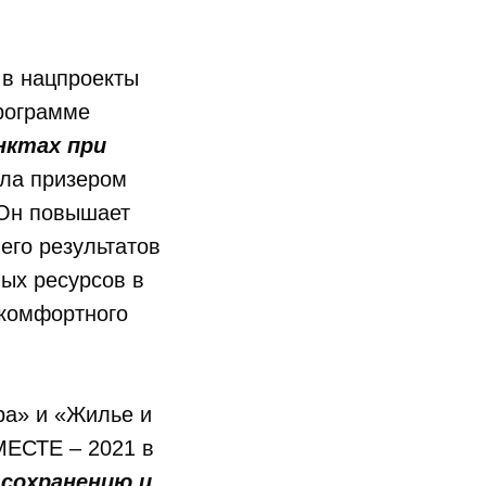
 в нацпроекты
рограмме
нктах при
ала призером
Он повышает
его результатов
ых ресурсов в
 комфортного
ра» и «Жилье и
МЕСТЕ – 2021 в
 сохранению и