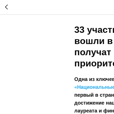
33 учас
вошли в
получат
приорит
Одна из ключе
«Национальные
первый в стран
достижение нац
лауреата и фи