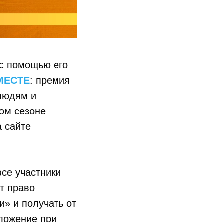
 с помощью его
МЕСТЕ
: премия
людям и
ром сезоне
а сайте
все участники
т право
» и получать от
оложение при