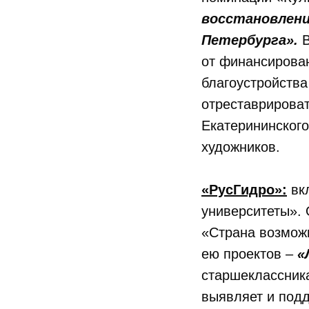
восстановлени
Петербурга».
от финансирован
благоустройства
отреставрироват
Екатерининского
художников.
«РусГидро»:
вкл
университеты».
«Страна возмож
ею проектов –
«
старшеклассник
выявляет и под