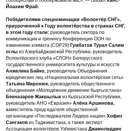
сообщества и поддерживать вас»,
— сказал
Ханс-
Йоахим Фрай.
Победителями спецноминации «‎Волонтёр СНГ»,
приуроченной к Году волонтёрства в странах СНГ,
в этом году стали:
руководитель сектора по
коммуникации и тренингу Конференции ООН по
изменению климата (СОР29)
Гумбатов Турал Салим
оглы
из
Азербайджанской Республики, руководитель
Волонтёрского клуба «СЛОН» Белорусского
государственного университета культуры и искусств
Анжелика Байко,
руководитель Объединения
юридических лиц «Национальная волонтёрская сеть»
Татьяна Миронюк,
руководитель общественного
объединения «Молодёжное движение Кыргызстана»
Бекназаров Жакшылык
из
Кыргызской Республики,
руководитель АНО «Евразия»
Алёна Аршинова,
з
аместитель председателя общественной
организации «Последователи Лидера нации»
Хофиз
Сангаков
из Таджикистана, а также эксперт
Ассоциации волонтёров Узбекистана
Джамолиддин