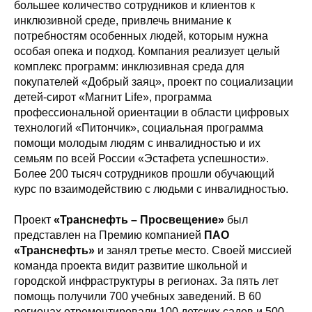
большее количество сотрудников и клиентов к
инклюзивной среде, привлечь внимание к
потребностям особенных людей, которым нужна
особая опека и подход. Компания реализует целый
комплекс программ: инклюзивная среда для
покупателей «Добрый заяц», проект по социализации
детей-сирот «Mагнит Life», программа
профессиональной ориентации в области цифровых
технологий «Питончик», социальная программа
помощи молодым людям с инвалидностью и их
семьям по всей России «Эстафета успешности».
Более 200 тысяч сотрудников прошли обучающий
курс по взаимодействию с людьми с инвалидностью.
Проект
«Транснефть – Просвещение»
был
представлен на Премию компанией
ПАО
«Транснефть»
и занял третье место. Своей миссией
команда проекта видит развитие школьной и
городской инфраструктуры в регионах. За пять лет
помощь получили 700 учебных заведений. В 60
регионах отремонтировали 100 детских садов и 500