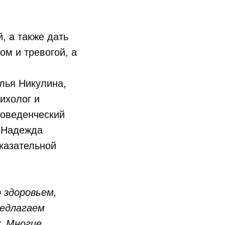
, а также дать
м и тревогой, а
лья Никулина,
ихолог и
поведенческий
е Надежда
казательной
 здоровьем,
редлагаем
. Многие