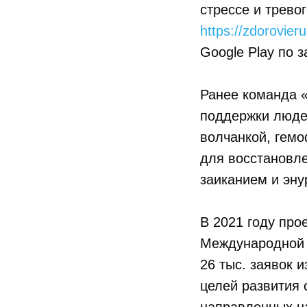
стрессе и трево
https://zdorovie
Google Play по 
Ранее команда 
поддержки людей
волчанкой, гемо
для восстановле
заиканием и эну
В 2021 году про
Международной 
26 тыс. заявок 
целей развития 