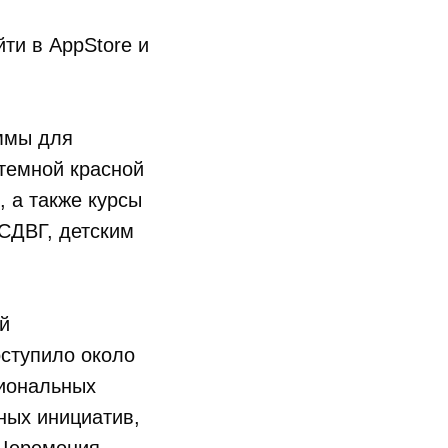
йти в AppStore и
ммы для
темной красной
 а также курсы
 СДВГ, детским
й
ступило около
циональных
ных инициатив,