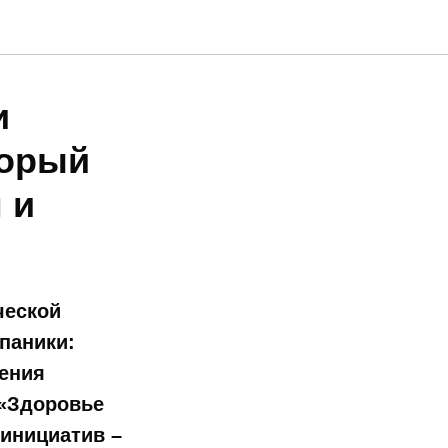
и
торый
 и
ческой
паники:
жения
 «Здоровье
инициатив –