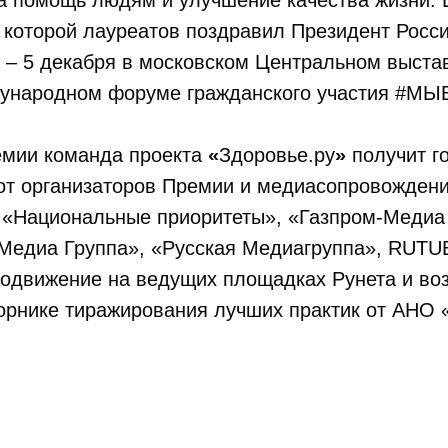
а помощь людям и улучшение качества жизни.
а которой лауреатов поздравил Президент Росс
 – 5 декабря в московском Центральном выста
ународном форуме гражданского участия #М
емии команда проекта
«
Здоровье.ру
»
получит г
от организаторов Премии и медиасопровождени
 «Национальные приоритеты», «Газпром-Медиа
Медиа Группа», «Русская Медиагруппа», RUTU
родвижение на ведущих площадках Рунета и во
борнике тиражирования лучших практик от АНО