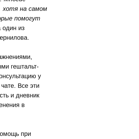
, хотя на самом
орые помогут
 один из
Чернилова.
ажнениями,
ыми гештальт-
онсультацию у
чате. Все эти
сть и дневник
енения в
помощь при