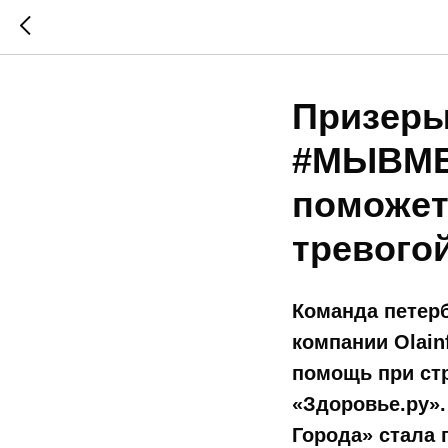
Призеры
#МЫВМЕС
поможет
тревого
Команда петер
компании Olain
помощь при стр
«Здоровье.ру»
Города» стала