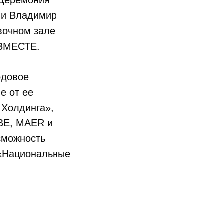
 Церемония
ии Владимир
вочном зале
ЫВМЕСТЕ.
одовое
е от ее
 Холдинга»,
BE, MAER и
зможность
 «Национальные