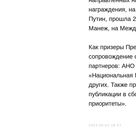
направленных н
награждения, н
Путин, прошла 2
Манеж, на Межд
Как призеры Пр
сопровождение 
партнеров: АНО
«Национальная 
других. Также п
публикации в с
приоритеты».
2022-03-22 18:57