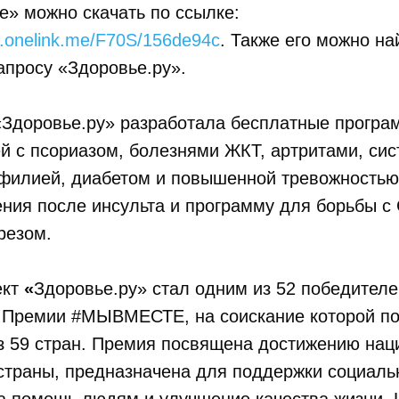
ге» можно скачать по ссылке:
ru.onelink.me/F70S/156de94c
. Также его можно на
запросу «Здоровье.ру».
«Здоровье.ру» разработала бесплатные програ
 с псориазом, болезнями ЖКТ, артритами, сис
филией, диабетом и повышенной тревожностью,
ния после инсульта и программу для борьбы с
резом.
ект
«
Здоровье.ру» стал одним из 52 победителе
Премии #МЫВМЕСТЕ, на соискание которой по
из 59 стран. Премия посвящена достижению на
страны, предназначена для поддержки социаль