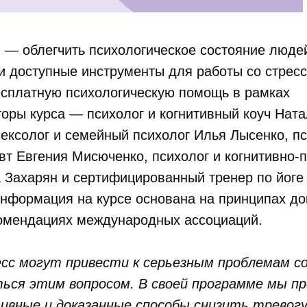
— облегчить психологическое состояние людей
 доступные инструменты для работы со стрессо
есплатную психологическую помощь в рамках
оры курса — психолог и когнитивный коуч Ната
сексолог и семейный психолог Илья Лысенко, пс
вт Евгения Мисюченко, психолог и когнитивно-
а Захарян и сертифицированный тренер по йог
нформация на курсе основана на принципах до
омендациях международных ассоциаций.
есс могут привести к серьезным проблемам со
ться этим вопросом. В своей программе мы п
вные и доказанные способы снизить тревогу