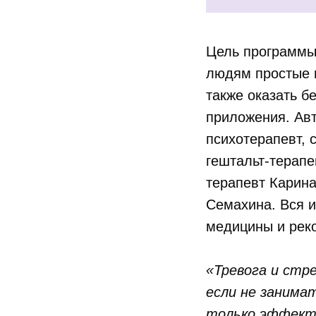
Цель программы 
людям простые и
также оказать б
приложения. Авт
психотерапевт, 
гештальт-терапе
терапевт Карин
Семахина. Вся и
медицины и рек
«Тревога и стр
если не занима
только эффекти